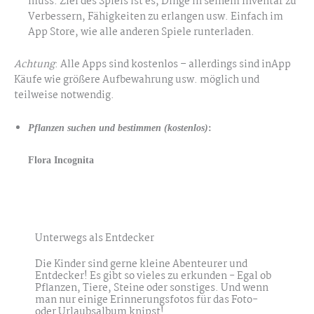
muss. Ziel des Spiels ist es, Dinge in seinem Inventar zu
Verbessern, Fähigkeiten zu erlangen usw. Einfach im
App Store, wie alle anderen Spiele runterladen.
Achtung
: Alle Apps sind kostenlos – allerdings sind inApp
Käufe wie größere Aufbewahrung usw. möglich und
teilweise notwendig.
Pflanzen suchen und bestimmen (kostenlos)
:
Flora Incognita
Unterwegs als Entdecker
Die Kinder sind gerne kleine Abenteurer und
Entdecker! Es gibt so vieles zu erkunden - Egal ob
Pflanzen, Tiere, Steine oder sonstiges. Und wenn
man nur einige Erinnerungsfotos für das Foto-
oder Urlaubsalbum knipst!