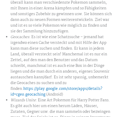
überall kann man verschiedenste Pokemon sammeln,
mit Ihnen in einer Arena kämpfen und so Fähigkeiten
und sonstiges Zubehör zu gewinnen usw. Sie können sich
dann auch zu neuen Formen weiterentwickeln. Ziel war
und ist es so viele Pokemon wie möglich zu finden und
sie der Sammlung hinzuzufügen.
Geocaches
: Es ist wie eine Schatzsuche – jemand hat
irgendwo einen Cache versteckt und mit Hilfe der App
kann man diese suchen und finden. Er kann in jedem
Land, überall versteckt sein! Manchemal ist es nur ein
Zettel, auf den man den Benutzer und das Datum
schreibt, manchmal ist es auch eine Box in der Dinge
liegen und die man durch ein anderes, eigenes Souvenir
austauschen kann/darf. Es ist sehr spassig, unbemerkt
die Geocaches zu suchen und zu
finden.
https://play.google.com/store/apps/details?
id=cgeo.geocaching
(Android)
Wizards Unite
: Eine Art Pokemon für Harry Potter Fans.
Es gibt auch hier um einen herum Läden, Häuser,
Zutaten, Gegner usw. die man sammeln oder bezwingen