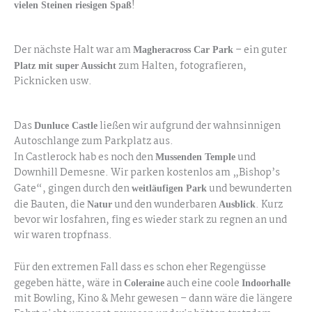
!
vielen Steinen riesigen Spaß
Giants Causeway
Der nächste Halt war am
– ein guter
Magheracross Car Park
zum Halten, fotografieren,
Platz mit super Aussicht
Picknicken usw.
Dunluce Castle
Das
ließen wir aufgrund der wahnsinnigen
Dunluce Castle
Autoschlange zum Parkplatz aus.
In Castlerock hab es noch den
und
Mussenden Temple
Downhill Demesne. Wir parken kostenlos am „Bishop’s
Gate“, gingen durch den
und bewunderten
weitläufigen Park
die Bauten, die
und den wunderbaren
. Kurz
Natur
Ausblick
bevor wir losfahren, fing es wieder stark zu regnen an und
wir waren tropfnass.
Für den extremen Fall dass es schon eher Regengüsse
gegeben hätte, wäre in
auch eine coole
Coleraine
Indoorhalle
mit Bowling, Kino & Mehr gewesen – dann wäre die längere