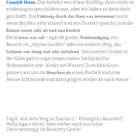
.
Die Anfahrt war etwas knifflig, da es nicht so
Lissadell House
eindeutig ausgeschildert war, aber wir haben es dann doch
geschafft. Die
(auch
Führung durch das Haus war interessant
wenn der Herr sehr schnell und mit Dialekt sprach), und die
.
Räume waren sehr alt und anschaulich
Der
– egal ob großer
, ein
Garten war toll
Waldrundgang
Besuch im „Alpine Garden“ oder ein anderer Weg, das
. Am unteren Strand in
Gelände war riesig und sehr einladend
der Nähe gab es sogar einen coolen Stellplatz für
Wohnmobile usw. direkt am Wasser! Zum Abschluss
gönnen wir uns im
einen Kuchen und eine
Besuchercafe
heisse Schokolade und dann ging es wieder ab nach Hause.
Lisadelle House
Tag 8: Auf dem Weg zu Station 2 - Killorglin / Beaufort!
Hello Again Kerry. Aber vorher noch ein toller
Zwischenstopp im Bunratty Castle!