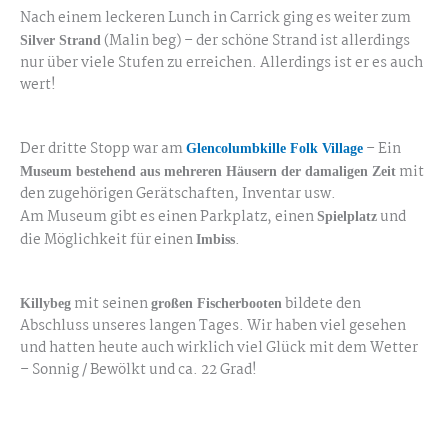
Nach einem leckeren Lunch in Carrick ging es weiter zum
(Malin beg) – der schöne Strand ist allerdings
Silver Strand
nur über viele Stufen zu erreichen. Allerdings ist er es auch
wert!
Silver Strand
Der dritte Stopp war am
– Ein
Glencolumbkille Folk Village
mit
Museum bestehend aus mehreren Häusern der damaligen Zeit
den zugehörigen Gerätschaften, Inventar usw.
Am Museum gibt es einen Parkplatz, einen
und
Spielplatz
die Möglichkeit für einen
.
Imbiss
Glencolumbkille Folk Village
Glencolumbkille Folk Village
mit seinen
bildete den
Killybeg
großen Fischerbooten
Abschluss unseres langen Tages. Wir haben viel gesehen
und hatten heute auch wirklich viel Glück mit dem Wetter
– Sonnig / Bewölkt und ca. 22 Grad!
Killybeg