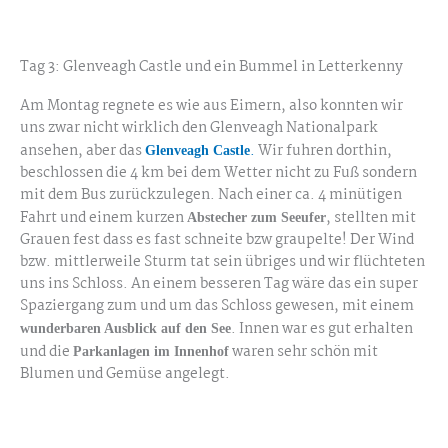
Assaranca & Maghera Beach
Assaranca & Maghera Beach
Tag 3: Glenveagh Castle und ein Bummel in Letterkenny
Am Montag regnete es wie aus Eimern, also konnten wir
uns zwar nicht wirklich den Glenveagh Nationalpark
ansehen, aber das
.
Wir fuhren dorthin,
Glenveagh Castle
beschlossen die 4 km bei dem Wetter nicht zu Fuß sondern
mit dem Bus zurückzulegen. Nach einer ca. 4 minütigen
Fahrt und einem kurzen
, stellten mit
Abstecher zum Seeufer
Grauen fest dass es fast schneite bzw graupelte! Der Wind
bzw. mittlerweile Sturm tat sein übriges und wir flüchteten
uns ins Schloss. An einem besseren Tag wäre das ein super
Spaziergang zum und um das Schloss gewesen, mit einem
. Innen war es gut erhalten
wunderbaren Ausblick auf den See
und die
waren sehr schön mit
Parkanlagen im Innenhof
Blumen und Gemüse angelegt.