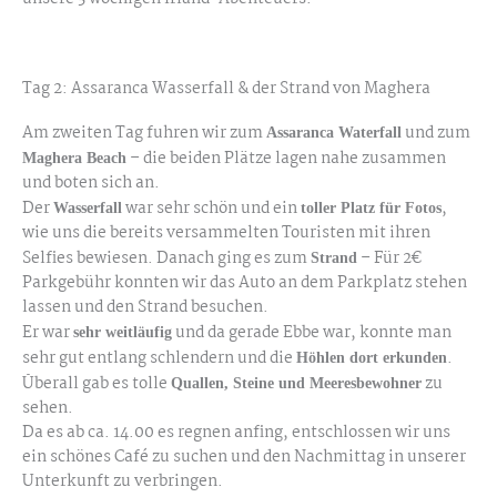
Tag 2: Assaranca Wasserfall & der Strand von Maghera
Am zweiten Tag fuhren wir zum
und zum
Assaranca Waterfall
– die beiden Plätze lagen nahe zusammen
Maghera Beach
und boten sich an.
Der
war sehr schön und ein
,
Wasserfall
toller Platz für Fotos
wie uns die bereits versammelten Touristen mit ihren
Selfies bewiesen. Danach ging es zum
– Für 2€
Strand
Parkgebühr konnten wir das Auto an dem Parkplatz stehen
lassen und den Strand besuchen.
Er war
und da gerade Ebbe war, konnte man
sehr weitläufig
sehr gut entlang schlendern und die
.
Höhlen dort erkunden
Überall gab es tolle
zu
Quallen, Steine und Meeresbewohner
sehen.
Da es ab ca. 14.00 es regnen anfing, entschlossen wir uns
ein schönes Café zu suchen und den Nachmittag in unserer
Unterkunft zu verbringen.