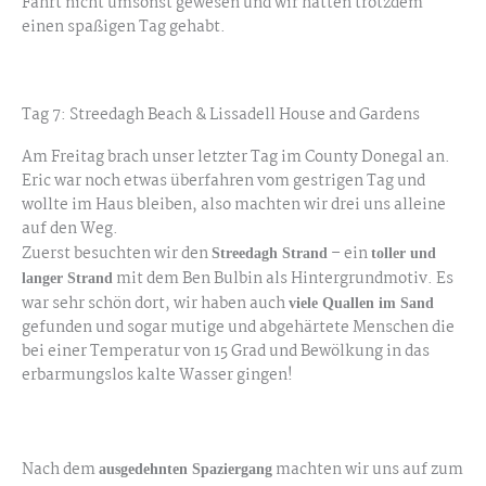
Fahrt nicht umsonst gewesen und wir hätten trotzdem
einen spaßigen Tag gehabt.
Tag 7: Streedagh Beach & Lissadell House and Gardens
Am Freitag brach unser letzter Tag im County Donegal an.
Eric war noch etwas überfahren vom gestrigen Tag und
wollte im Haus bleiben, also machten wir drei uns alleine
auf den Weg.
Zuerst besuchten wir den
– ein
Streedagh Strand
toller und
mit dem Ben Bulbin als Hintergrundmotiv. Es
langer Strand
war sehr schön dort, wir haben auch
viele Quallen im Sand
gefunden und sogar mutige und abgehärtete Menschen die
bei einer Temperatur von 15 Grad und Bewölkung in das
erbarmungslos kalte Wasser gingen!
Streedagh Beach
Nach dem
machten wir uns auf zum
ausgedehnten Spaziergang