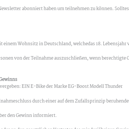
sletter abonniert haben um teilnehmen zu können. Solltest
t einem Wohnsitz in Deutschland, welchedas 18. Lebensjahr 
sonen von der Teilnahme auszuschließen, wenn berechtigte G
 Gewinns
 vergeben: EIN E-Bike der Marke EG-Boost Modell Thunder
ilnahmeschluss durch einer auf dem Zufallsprinzip beruhende
ber den Gewinn informiert.