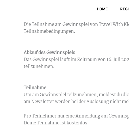
Zum
Inhalt
HOME
REG
springen
Die Teilnahme am Gewinnspiel von Travel With Kid
Teilnahmebedingungen.
Ablauf des Gewinnspiels
Das Gewinnspiel läuft im Zeitraum von 16. Juli 20
teilzunehmen.
Teilnahme
Um am Gewinnspiel teilzunehmen, meldest du di
am Newsletter werden bei der Auslosung nicht me
Pro Teilnehmer nur eine Anmeldung am Gewinnspie
Deine Teilnahme ist kostenlos.