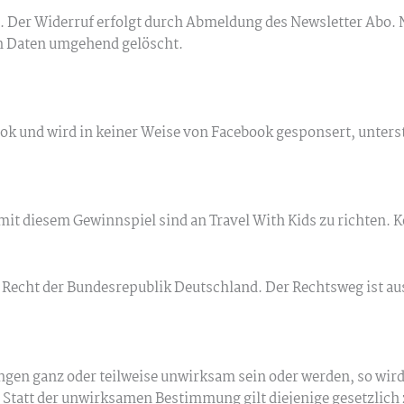
n. Der Widerruf erfolgt durch Abmeldung des Newsletter Abo.
 Daten umgehend gelöscht.
ok und wird in keiner Weise von Facebook gesponsert, unterst
diesem Gewinnspiel sind an Travel With Kids zu richten. K
 Recht der Bundesrepublik Deutschland. Der Rechtsweg ist a
en ganz oder teilweise unwirksam sein oder werden, so wird 
tatt der unwirksamen Bestimmung gilt diejenige gesetzlich z