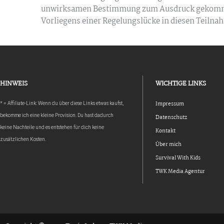
unwirksamen Bestimmung zum Ausdruck gekommene
Vorliegens einer Regelungslücke in diesen Teiln
HINWEIS
WICHTIGE LINKS
Impressum
* = Affiliate-Link: Wenn du über diese Links etwas kaufst,
bekomme ich eine kleine Provision. Du hast dadurch
Datenschutz
keine Nachteile und es entstehen für dich keine
Kontakt
zusätzlichen Kosten.
Über mich
Survival With Kids
TWK Media Agentur