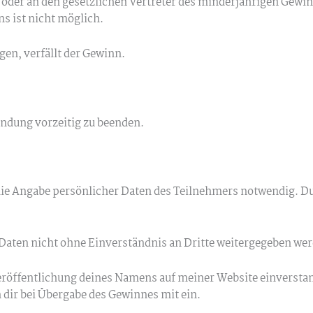
 oder an den gesetzlichen Vertreter des minderjährigen Gewi
s ist nicht möglich.
gen, verfällt der Gewinn.
ündung vorzeitig zu beenden.
ie Angabe persönlicher Daten des Teilnehmers notwendig. Du 
Daten nicht ohne Einverständnis an Dritte weitergegeben we
 Veröffentlichung deines Namens auf meiner Website einversta
n dir bei Übergabe des Gewinnes mit ein.