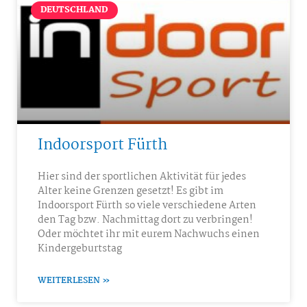
DEUTSCHLAND
Indoorsport Fürth
Hier sind der sportlichen Aktivität für jedes
Alter keine Grenzen gesetzt! Es gibt im
Indoorsport Fürth so viele verschiedene Arten
den Tag bzw. Nachmittag dort zu verbringen!
Oder möchtet ihr mit eurem Nachwuchs einen
Kindergeburtstag
WEITERLESEN »