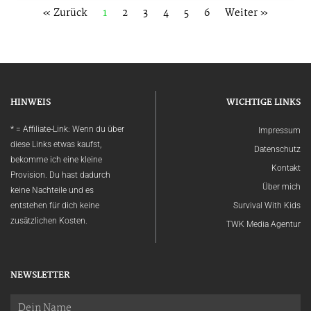
« Zurück
1
2
3
4
5
6
Weiter »
HINWEIS
WICHTIGE LINKS
* = Affiliate-Link: Wenn du über
Impressum
diese Links etwas kaufst,
Datenschutz
bekomme ich eine kleine
Kontakt
Provision. Du hast dadurch
Über mich
keine Nachteile und es
entstehen für dich keine
Survival With Kids
zusätzlichen Kosten.
TWK Media Agentur
NEWSLETTER
Name