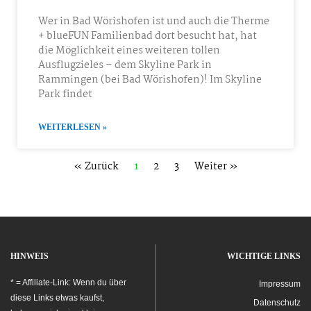
Wer in Bad Wörishofen ist und auch die Therme
+ blueFUN Familienbad dort besucht hat, hat
die Möglichkeit eines weiteren tollen
Ausflugzieles – dem Skyline Park in
Rammingen (bei Bad Wörishofen)! Im Skyline
Park findet
WEITERLESEN »
« Zurück
1
2
3
Weiter »
HINWEIS
WICHTIGE LINKS
* = Affiliate-Link: Wenn du über
Impressum
diese Links etwas kaufst,
Datenschutz