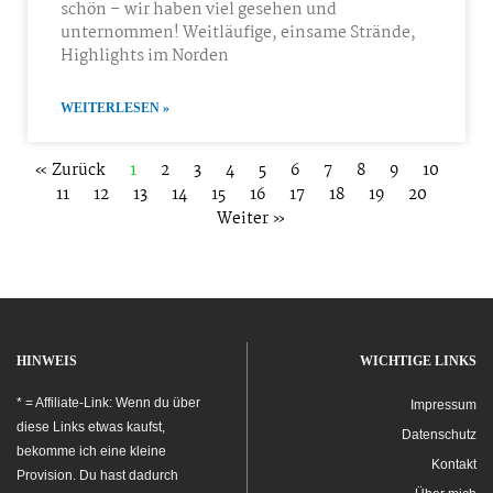
schön – wir haben viel gesehen und
unternommen! Weitläufige, einsame Strände,
Highlights im Norden
WEITERLESEN »
« Zurück
1
2
3
4
5
6
7
8
9
10
11
12
13
14
15
16
17
18
19
20
Weiter »
HINWEIS
WICHTIGE LINKS
* = Affiliate-Link: Wenn du über
Impressum
diese Links etwas kaufst,
Datenschutz
bekomme ich eine kleine
Kontakt
Provision. Du hast dadurch