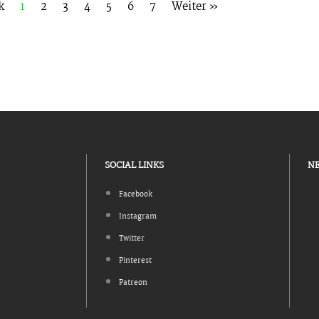
k
1
2
3
4
5
6
7
Weiter »
SOCIAL LINKS
N
Facebook
Instagram
Twitter
Pinterest
Patreon