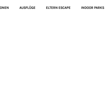
IONEN
AUSFLÜGE
ELTERN ESCAPE
INDOOR PARKS
Seite
Seite
Seite
Seite
Seite
Seite
Seite