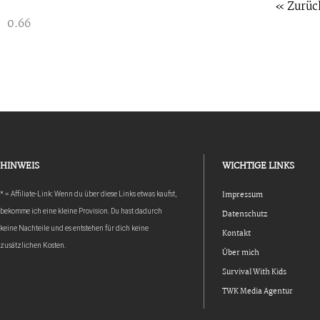
« Zurüc
HINWEIS
WICHTIGE LINKS
Impressum
* = Affiliate-Link: Wenn du über diese Links etwas kaufst,
bekomme ich eine kleine Provision. Du hast dadurch
Datenschutz
keine Nachteile und es entstehen für dich keine
Kontakt
zusätzlichen Kosten.
Über mich
Survival With Kids
TWK Media Agentur