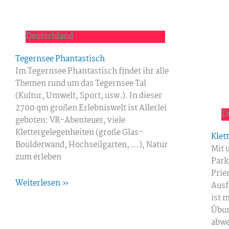
Deutschland
Tegernsee Phantastisch
Im Tegernsee Phantastisch findet ihr alle
Themen rund um das Tegernsee Tal
(Kultur, Umwelt, Sport, usw.). In dieser
2700 qm großen Erlebniswelt ist Allerlei
D
geboten: VR-Abenteuer, viele
Klettergelegenheiten (große Glas-
Klet
Boulderwand, Hochseilgarten, …), Natur
Mit 
zum erleben
Park
Prie
Weiterlesen »
Ausf
ist 
Übun
abwe