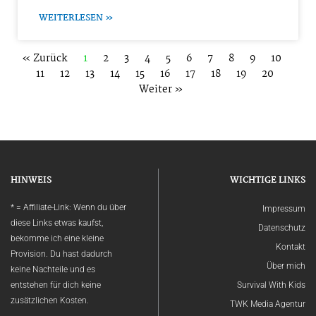
WEITERLESEN »
« Zurück
1
2
3
4
5
6
7
8
9
10
11
12
13
14
15
16
17
18
19
20
Weiter »
HINWEIS
WICHTIGE LINKS
* = Affiliate-Link: Wenn du über
Impressum
diese Links etwas kaufst,
Datenschutz
bekomme ich eine kleine
Kontakt
Provision. Du hast dadurch
Über mich
keine Nachteile und es
entstehen für dich keine
Survival With Kids
zusätzlichen Kosten.
TWK Media Agentur