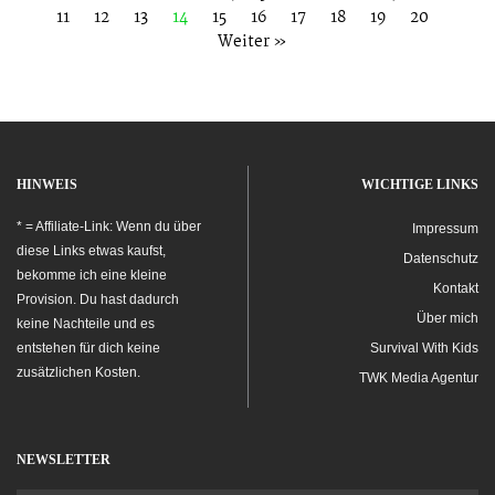
11
12
13
14
15
16
17
18
19
20
Weiter »
HINWEIS
WICHTIGE LINKS
* = Affiliate-Link: Wenn du über
Impressum
diese Links etwas kaufst,
Datenschutz
bekomme ich eine kleine
Kontakt
Provision. Du hast dadurch
Über mich
keine Nachteile und es
entstehen für dich keine
Survival With Kids
zusätzlichen Kosten.
TWK Media Agentur
NEWSLETTER