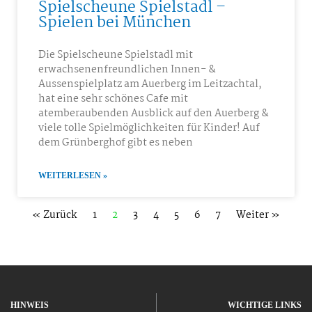
Spielscheune Spielstadl –
Spielen bei München
Die Spielscheune Spielstadl mit
erwachsenenfreundlichen Innen- &
Aussenspielplatz am Auerberg im Leitzachtal,
hat eine sehr schönes Cafe mit
atemberaubenden Ausblick auf den Auerberg &
viele tolle Spielmöglichkeiten für Kinder! Auf
dem Grünberghof gibt es neben
WEITERLESEN »
« Zurück
1
2
3
4
5
6
7
Weiter »
HINWEIS
WICHTIGE LINKS