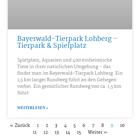
Bayerwald-Tierpark Lohberg –
Tierpark & Spielplatz
Spielplatz, Aquarien und 400 einheimische
Tiere in ihrer natürlichen Umgebung – das
findet man im Bayerwald-Tierpark Lohberg. Ein
1,5 km langer Rundweg führt an den Gehegen
vorbei. Ein gemütlicher Rundweg von ca. 1,5 km
führt
WEITERLESEN »
« Zurück
1
2
3
4
5
6
7
8
9
10
11
12
13
14
15
Weiter »