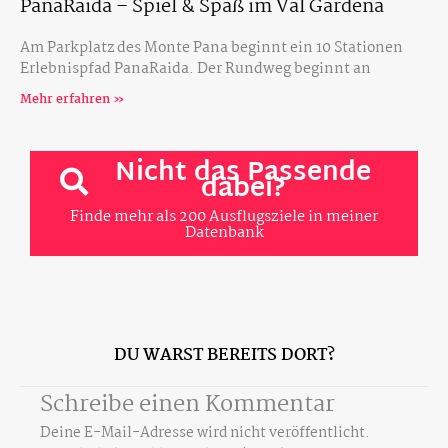
PanaRaida – Spiel & Spaß im Val Gardena
Am Parkplatz des Monte Pana beginnt ein 10 Stationen
Erlebnispfad PanaRaida. Der Rundweg beginnt an
Mehr erfahren »
Nicht das Passende
dabei?
Finde mehr als 200 Ausflugsziele in meiner
Datenbank
DU WARST BEREITS DORT?
Schreibe einen Kommentar
Deine E-Mail-Adresse wird nicht veröffentlicht.