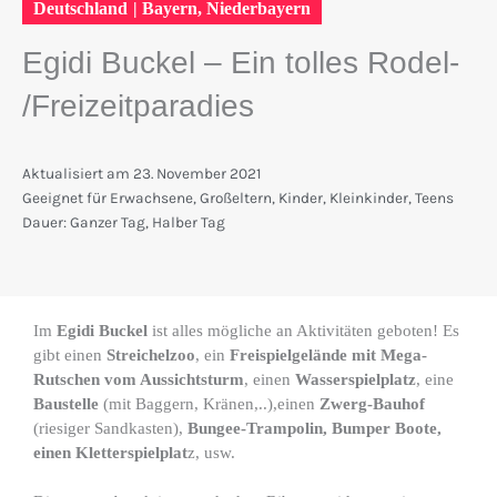
Deutschland
|
Bayern
,
Niederbayern
Egidi Buckel – Ein tolles Rodel-
/Freizeitparadies
Aktualisiert am
23. November 2021
Geeignet für
Erwachsene
,
Großeltern
,
Kinder
,
Kleinkinder
,
Teens
Dauer:
Ganzer Tag
,
Halber Tag
Im
Egidi Buckel
ist alles mögliche an Aktivitäten geboten! Es
gibt einen
Streichelzoo
, ein
Freispielgelände mit Mega-
Rutschen vom Aussichtsturm
, einen
Wasserspielplatz
, eine
Baustelle
(mit Baggern, Kränen,..),einen
Zwerg-Bauhof
(riesiger Sandkasten),
Bungee-Trampolin, Bumper Boote,
einen Kletterspielplat
z, usw.