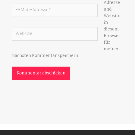
Adresse
E-
und
Mail-
Website
Adresse*
in
diesem
Website
Browser
für
meinen
nächsten Kommentar speichern.