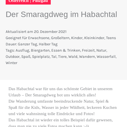
Österreich
|
Pinzgau
Der Smaragdweg im Habachtal
Aktualisiert am
20. Dezember 2021
Geeignet für
Erwachsene
,
Großeltern
,
Kinder
,
Kleinkinder
,
Teens
Dauer:
Ganzer Tag
,
Halber Tag
Tags:
Ausflug
,
Biergarten
,
Essen & Trinken
,
Freizeit
,
Natur
,
Outdoor
,
Spaß
,
Spielplatz
,
Tal
,
Tiere
,
Wald
,
Wandern
,
Wasserfall
,
Winter
Das Habachtal war für uns das schönste Gebiet in unserem
Urlaub – Der Smaragdweg bot uns wirklich alles!
Die Wanderung umfasste beeindruckende Natur, Spiel &
Spaß für die Kids, Wasser in jeder Wildheit, leckeren Kuchen
und viele wahnsinnig tolle Eindrücke und Fotos!
Das Habachtal ist wieder ein tolles Beispiel dafür gewesen,
dass man nie zu viele Fotos machen kann :-))