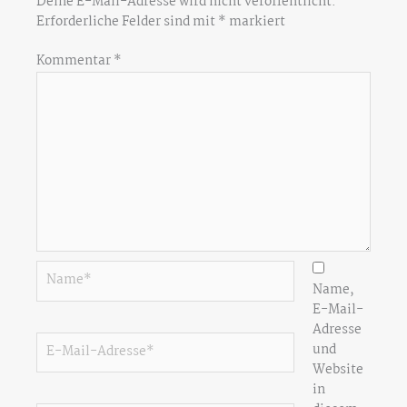
Deine E-Mail-Adresse wird nicht veröffentlicht.
Erforderliche Felder sind mit
*
markiert
Kommentar
*
Name*
Name,
E-Mail-
Adresse
E-
und
Mail-
Website
Adresse*
in