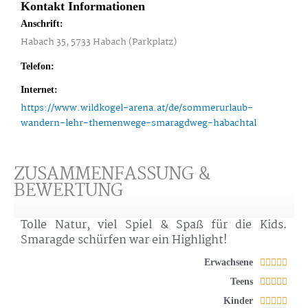
Kontakt Informationen
Anschrift:
Habach 35, 5733 Habach (Parkplatz)
Telefon:
Internet:
https://www.wildkogel-arena.at/de/sommerurlaub-
wandern-lehr-themenwege-smaragdweg-habachtal
ZUSAMMENFASSUNG &
BEWERTUNG
Tolle Natur, viel Spiel & Spaß für die Kids.
Smaragde schürfen war ein Highlight!
Bewe
Erwachsene





mit
Bewe
Teens





5
mit
Bewe
Kinder





von