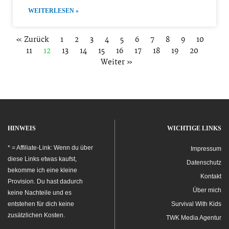
WEITERLESEN »
« Zurück
1
2
3
4
5
6
7
8
9
10
11
12
13
14
15
16
17
18
19
20
Weiter »
HINWEIS
WICHTIGE LINKS
* = Affiliate-Link: Wenn du über
Impressum
diese Links etwas kaufst,
Datenschutz
bekomme ich eine kleine
Kontakt
Provision. Du hast dadurch
Über mich
keine Nachteile und es
entstehen für dich keine
Survival With Kids
zusätzlichen Kosten.
TWK Media Agentur