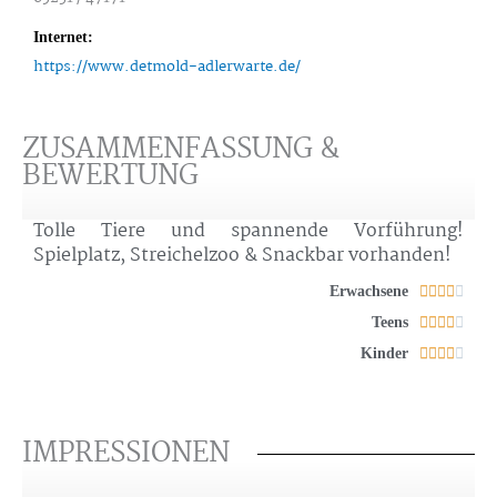
Internet:
https://www.detmold-adlerwarte.de/
ZUSAMMENFASSUNG &
BEWERTUNG
Tolle Tiere und spannende Vorführung!
Spielplatz, Streichelzoo & Snackbar vorhanden!
Bewe
Erwachsene





mit
Bewe
Teens





4
mit
Bewe
Kinder





von
4
mit
5
von
4
5
von
IMPRESSIONEN
5