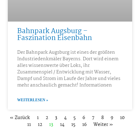
Bahnpark Augsburg –
Faszination Eisenbahn
Der Bahnpark Augsburg ist eines der größten
Industriedenkmäler Bayerns. Dort wird einem
alles wissenswerte über Loks, ihr
Zusammenspiel / Entwicklung mit Wasser,
Dampf und Strom im Laufe der Jahre und vieles
mehr anschaulich gemacht! Informationen
WEITERLESEN »
« Zurück
1
2
3
4
5
6
7
8
9
10
11
12
13
14
15
16
Weiter »