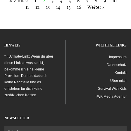
« Zurück
1
2
3
4
5
6
7
8
9
10
11
12
13
14
15
16
Weiter »
HINWEIS
WICHTIGE LINKS
* = Affiliate-Link: Wenn du über
Impressum
diese Links etwas kaufst,
Datenschutz
bekomme ich eine kleine
Kontakt
Provision. Du hast dadurch
Über mich
keine Nachteile und es
entstehen für dich keine
Survival With Kids
zusätzlichen Kosten.
TWK Media Agentur
NEWSLETTER
Name