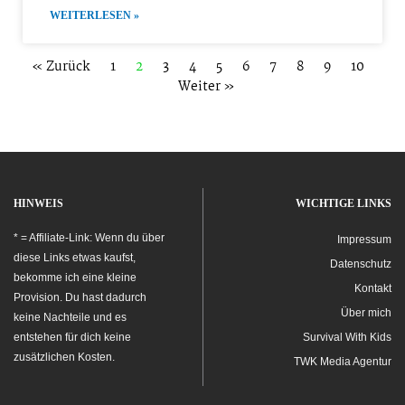
WEITERLESEN »
« Zurück
1
2
3
4
5
6
7
8
9
10
Weiter »
HINWEIS
WICHTIGE LINKS
* = Affiliate-Link: Wenn du über
Impressum
diese Links etwas kaufst,
Datenschutz
bekomme ich eine kleine
Kontakt
Provision. Du hast dadurch
Über mich
keine Nachteile und es
entstehen für dich keine
Survival With Kids
zusätzlichen Kosten.
TWK Media Agentur