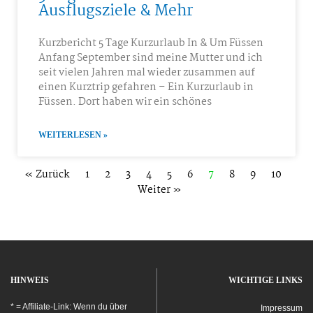
Ausflugsziele & Mehr
Kurzbericht 5 Tage Kurzurlaub In & Um Füssen
Anfang September sind meine Mutter und ich
seit vielen Jahren mal wieder zusammen auf
einen Kurztrip gefahren – Ein Kurzurlaub in
Füssen. Dort haben wir ein schönes
WEITERLESEN »
« Zurück
1
2
3
4
5
6
7
8
9
10
Weiter »
HINWEIS
WICHTIGE LINKS
* = Affiliate-Link: Wenn du über
Impressum