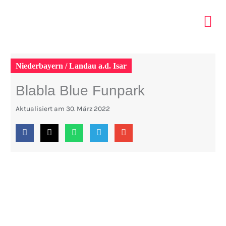
Zum
Inhalt
springen
ELTERN 
INDOOR PA
TIPPS MIT KIDS
Niederbayern / Landau a.d. Isar
Blabla Blue Funpark
Aktualisiert am
30. März 2022