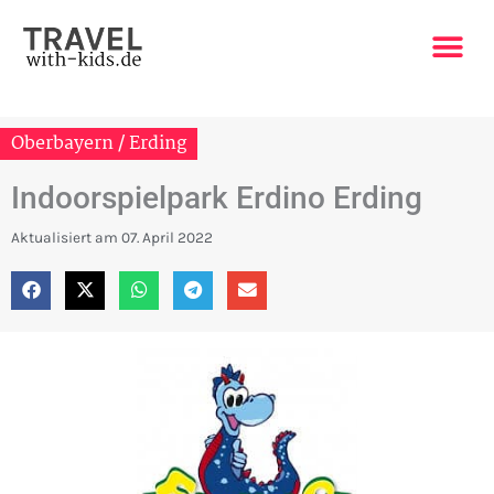
Zum
Inhalt
springen
Oberbayern / Erding
Indoorspielpark Erdino Erding
Aktualisiert am
07. April 2022