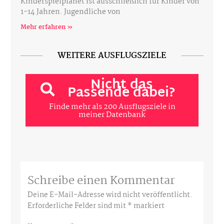
Kinderspielplanet ist ausschließlich für Kinder von
1-14 Jahren. Jugendliche von
Mehr erfahren »
WEITERE AUSFLUGSZIELE
Nicht das
Passende dabei?
Finde mehr als 200 Ausflugsziele in
meiner Datenbank
Schreibe einen Kommentar
Deine E-Mail-Adresse wird nicht veröffentlicht.
Erforderliche Felder sind mit
*
markiert