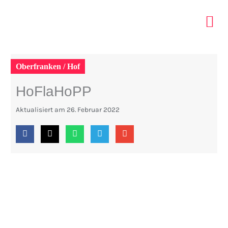
Zum
Inhalt
springen
ELTERN 
INDOOR PA
TIPPS MIT KIDS
Oberfranken / Hof
HoFlaHoPP
Aktualisiert am
26. Februar 2022