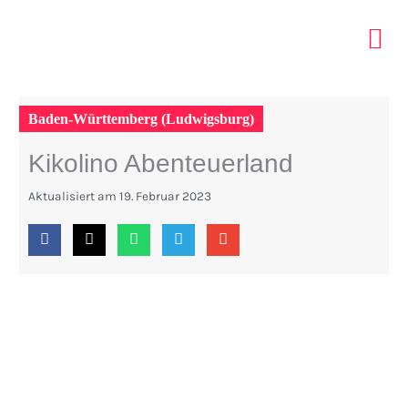
Zum
Inhalt
springen
ELTERN 
INDOOR PA
TIPPS MIT KIDS
Baden-Württemberg (Ludwigsburg)
Kikolino Abenteuerland
Aktualisiert am
19. Februar 2023