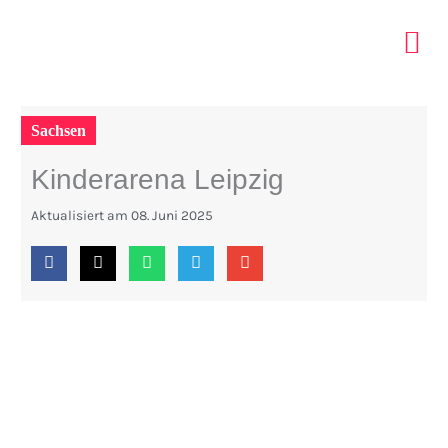
Zum
Inhalt
springen
ELTERN 
INDOOR PA
TIPPS MIT KIDS
Sachsen
Kinderarena Leipzig
Aktualisiert am
08. Juni 2025