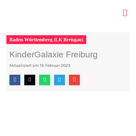
Zum
Inhalt
springen
ELTERN 
INDOOR PA
TIPPS MIT KIDS
Baden-Württemberg (LK Breisgau)
KinderGalaxie Freiburg
Aktualisiert am
19. Februar 2023