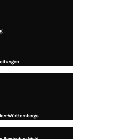
g
ereitungen
aden-Württembergs
im Bayrischen Wald