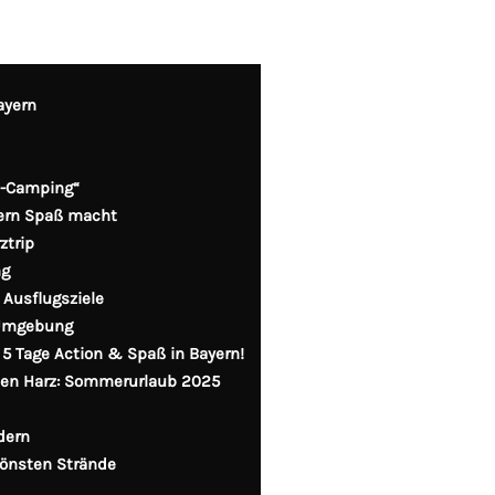
ayern
s-Camping“
dern Spaß macht
ztrip
ng
 Ausflugsziele
 Umgebung
 5 Tage Action & Spaß in Bayern!
den Harz: Sommerurlaub 2025
ndern
hönsten Strände