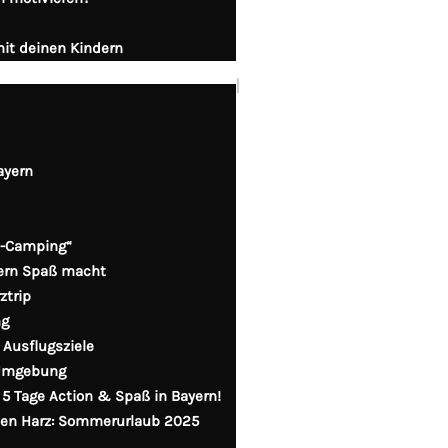
mit deinen Kindern
F
I
Y
a
n
o
|
c
s
u
e
t
t
b
a
u
o
g
b
o
r
e
k
a
ayern
m
s-Camping“
dern Spaß macht
ztrip
ng
 Ausflugsziele
 Umgebung
 5 Tage Action & Spaß in Bayern!
den Harz: Sommerurlaub 2025