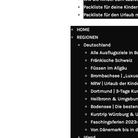
Packliste für deine Kinder
Packliste für den Urlaub 
HOME
REGIONEN
Deutschland
Alle Ausflugsziele in B
Fränkische Schweiz
Füssen im Allgäu
Brombachsee | „Luxu
NRW | Urlaub der Kin
Dortmund | 3-Tage Kur
Heilbronn & Umgebu
Bodensee | Die besten
Kurztrip Würzburg &
Faschingsferien 2023:
Von Dänemark bis in 
Irland