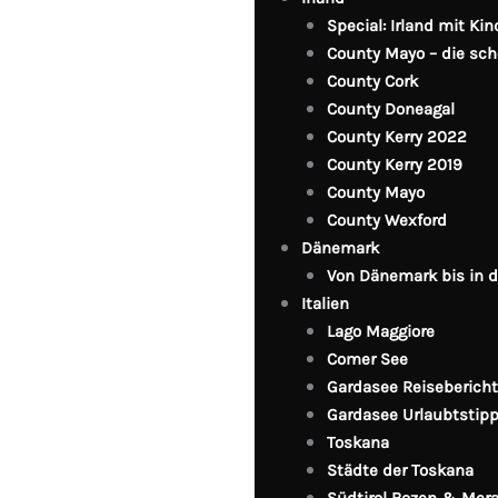
Special: Irland mit Ki
County Mayo – die sc
County Cork
County Doneagal
County Kerry 2022
County Kerry 2019
County Mayo
County Wexford
Dänemark
Von Dänemark bis in 
Italien
Lago Maggiore
Comer See
Gardasee Reisebericht
Gardasee Urlaubtstip
Toskana
Städte der Toskana
Südtirol Bozen & Mer