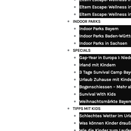
Eltern Escape: Wellness 
Eltern Escape: Wellness 
INDOOR PARKS
Indoor Parks Bayern
Indoor Parks Baden-Würt
Indoor Parks in Sachsen
SPECIALS
Gap-Year in Europa I: Nied
Irland mit Kindern
3 Tage Survival Camp Bay
Urlaub Zuhause mit Kind
Bogenschiessen – Mehr als
Survival With Kids
Weihnachtsmärkte Bayer
TIPPS MIT KIDS
Schlechtes Wetter im Url
Was können Kinder drauß
Wie die Kinder zum Laufe