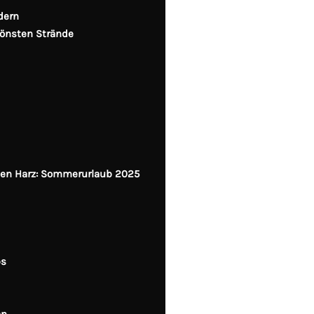
ndern
hönsten Strände
den Harz: Sommerurlaub 2025
ps
an