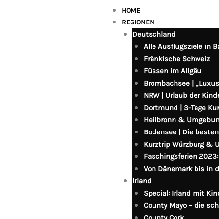
HOME
REGIONEN
Deutschland
Alle Ausflugsziele in B
Fränkische Schweiz
Füssen im Allgäu
Brombachsee | „Luxu
NRW | Urlaub der Kin
Dortmund | 3-Tage Kur
Heilbronn & Umgebu
Bodensee | Die besten
Kurztrip Würzburg &
Faschingsferien 2023:
Von Dänemark bis in 
Irland
Special: Irland mit Ki
County Mayo – die sc
County Cork