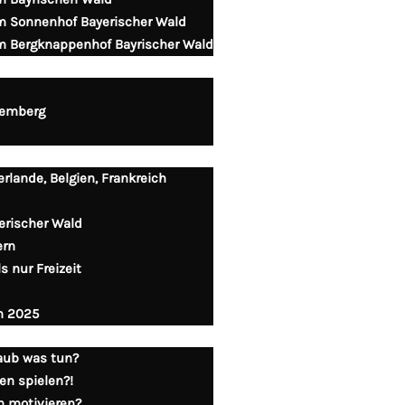
im Sonnenhof Bayerischer Wald
im Bergknappenhof Bayrischer Wald
temberg
erlande, Belgien, Frankreich
erischer Wald
ern
 nur Freizeit
n 2025
aub was tun?
en spielen?!
n motivieren?