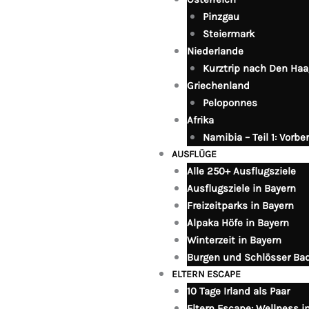
Pinzgau
Steiermark
Niederlande
Kurztrip nach Den Haa
Griechenland
Peloponnes
Afrika
Namibia – Teil 1: Vorb
AUSFLÜGE
Alle 250+ Ausflugsziele
Ausflugsziele in Bayern
Freizeitparks in Bayern
Alpaka Höfe in Bayern
Winterzeit in Bayern
Burgen und Schlösser B
ELTERN ESCAPE
10 Tage Irland als Paar
Eltern Escape: Wellness 