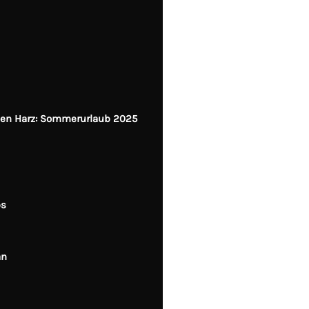
den Harz: Sommerurlaub 2025
ps
an