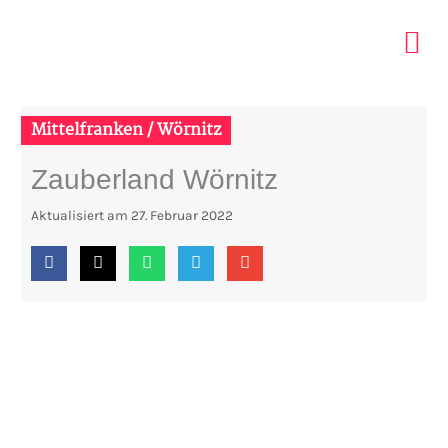
Zum
Inhalt
springen
ELTERN ES
INDOOR PAR
TIPPS MIT KIDS
Mittelfranken / Wörnitz
Zauberland Wörnitz
Aktualisiert am
27. Februar 2022