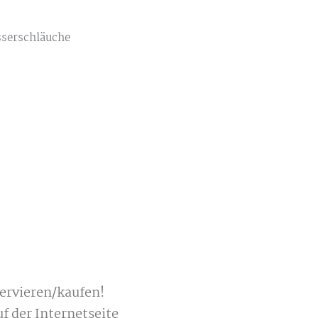
sserschläuche
servieren/kaufen!
f der Internetseite