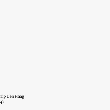
trip Den Haag
e)