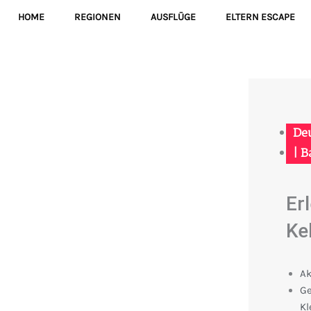
HOME
REGIONEN
AUSFLÜGE
ELTERN ESCAPE
De
|
B
Er
Ke
Ak
Ge
Kl