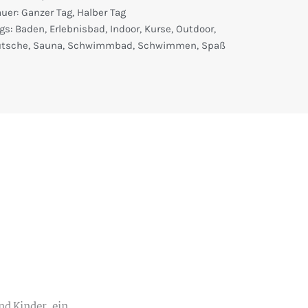
m
uer:
Ganzer Tag
,
Halber Tag
gs:
Baden
,
Erlebnisbad
,
Indoor
,
Kurse
,
Outdoor
,
utsche
,
Sauna
,
Schwimmbad
,
Schwimmen
,
Spaß
d Kinder, ein