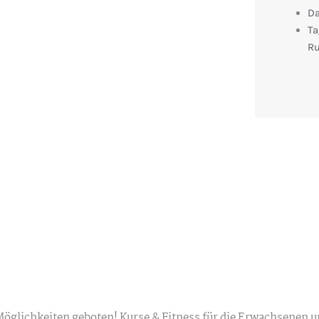
Da
Ta
R
glichkeiten geboten! Kurse & Fitness für die Erwachsenen un