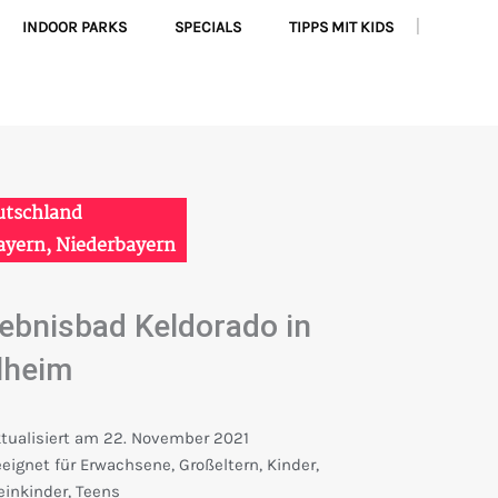
INDOOR PARKS
SPECIALS
TIPPS MIT KIDS
|
F
I
Y
a
n
o
c
s
u
e
t
t
utschland
ayern
,
Niederbayern
b
a
u
o
g
b
lebnisbad Keldorado in
lheim
o
r
e
k
a
tualisiert am
22. November 2021
eignet für
Erwachsene
,
Großeltern
,
Kinder
,
einkinder
,
Teens