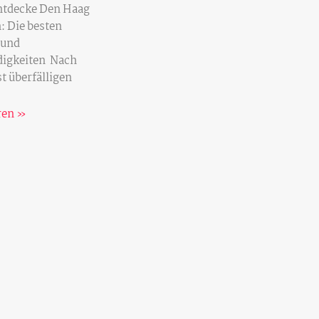
Entdecke Den Haag
: Die besten
 und
igkeiten Nach
t überfälligen
ren »