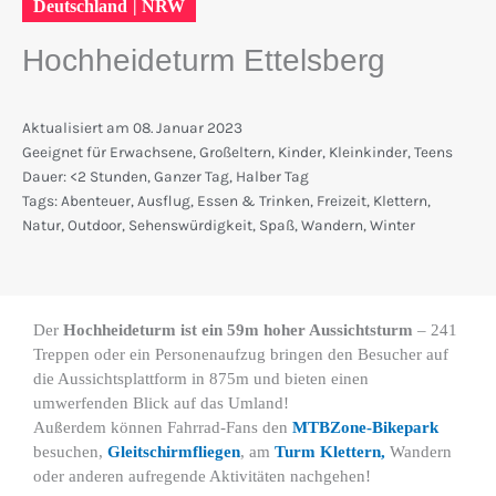
Deutschland
|
NRW
Hochheideturm Ettelsberg
Aktualisiert am
08. Januar 2023
Geeignet für
Erwachsene
,
Großeltern
,
Kinder
,
Kleinkinder
,
Teens
Dauer:
<2 Stunden
,
Ganzer Tag
,
Halber Tag
Tags:
Abenteuer
,
Ausflug
,
Essen & Trinken
,
Freizeit
,
Klettern
,
Natur
,
Outdoor
,
Sehenswürdigkeit
,
Spaß
,
Wandern
,
Winter
Der
Hochheideturm ist ein 59m hoher Aussichtsturm
– 241
Treppen oder ein Personenaufzug bringen den Besucher auf
die Aussichtsplattform in 875m und bieten einen
umwerfenden Blick auf das Umland!
Außerdem können Fahrrad-Fans den
MTBZone-Bikepark
besuchen,
Gleitschirmfliegen
, am
Turm Klettern,
Wandern
oder anderen aufregende Aktivitäten nachgehen!