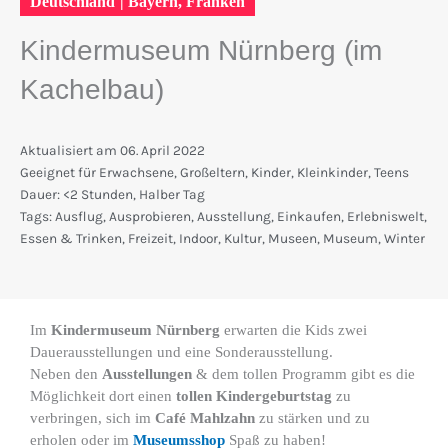
Deutschland
|
Bayern
,
Franken
Kindermuseum Nürnberg (im
Kachelbau)
Aktualisiert am
06. April 2022
Geeignet für
Erwachsene
,
Großeltern
,
Kinder
,
Kleinkinder
,
Teens
Dauer:
<2 Stunden
,
Halber Tag
Tags:
Ausflug
,
Ausprobieren
,
Ausstellung
,
Einkaufen
,
Erlebniswelt
,
Essen & Trinken
,
Freizeit
,
Indoor
,
Kultur
,
Museen
,
Museum
,
Winter
Im
Kindermuseum Nürnberg
erwarten die Kids zwei
Dauerausstellungen und eine Sonderausstellung.
Neben den
Ausstellungen
& dem tollen Programm gibt es die
Möglichkeit dort einen
tollen Kindergeburtstag
zu
verbringen, sich im
Café Mahlzahn
zu stärken und zu
erholen oder im
Museumsshop
Spaß zu haben!