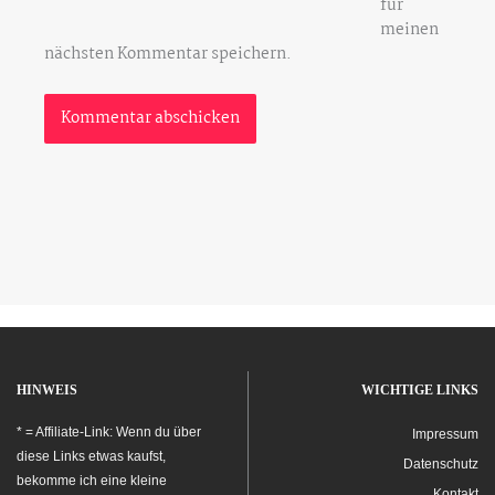
für
meinen
nächsten Kommentar speichern.
HINWEIS
WICHTIGE LINKS
* = Affiliate-Link: Wenn du über
Impressum
diese Links etwas kaufst,
Datenschutz
bekomme ich eine kleine
Kontakt