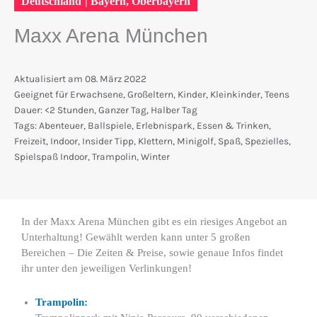
Deutschland
|
Bayern
,
Oberbayern
Maxx Arena München
Aktualisiert am
08. März 2022
Geeignet für
Erwachsene
,
Großeltern
,
Kinder
,
Kleinkinder
,
Teens
Dauer:
<2 Stunden
,
Ganzer Tag
,
Halber Tag
Tags:
Abenteuer
,
Ballspiele
,
Erlebnispark
,
Essen & Trinken
,
Freizeit
,
Indoor
,
Insider Tipp
,
Klettern
,
Minigolf
,
Spaß
,
Spezielles
,
Spielspaß Indoor
,
Trampolin
,
Winter
In der Maxx Arena München gibt es ein riesiges Angebot an
Unterhaltung! Gewählt werden kann unter 5 großen
Bereichen – Die Zeiten & Preise, sowie genaue Infos findet
ihr unter den jeweiligen Verlinkungen!
Trampolin: