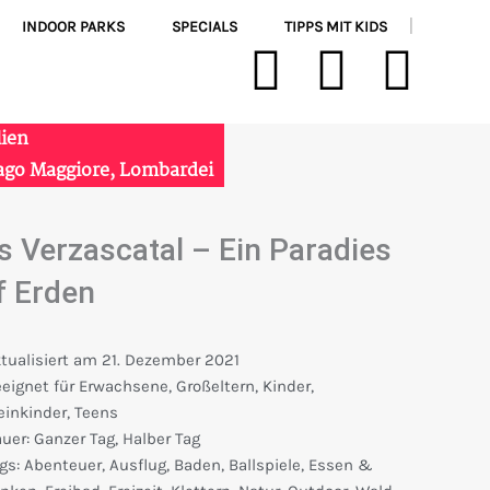
INDOOR PARKS
SPECIALS
TIPPS MIT KIDS
|
F
I
Y
a
n
o
lien
c
s
u
ago Maggiore
,
Lombardei
e
t
t
s Verzascatal – Ein Paradies
b
a
u
f Erden
o
g
b
tualisiert am
21. Dezember 2021
o
r
e
eignet für
Erwachsene
,
Großeltern
,
Kinder
,
einkinder
,
Teens
k
a
uer:
Ganzer Tag
,
Halber Tag
gs:
Abenteuer
,
Ausflug
,
Baden
,
Ballspiele
,
Essen &