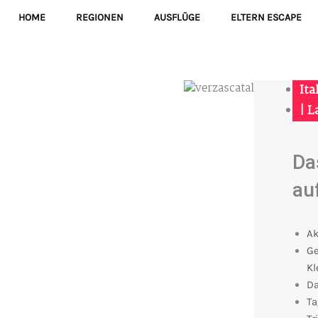
HOME
REGIONEN
AUSFLÜGE
ELTERN ESCAPE
Ita
|
L
Da
au
Ak
Ge
Kl
Da
Ta