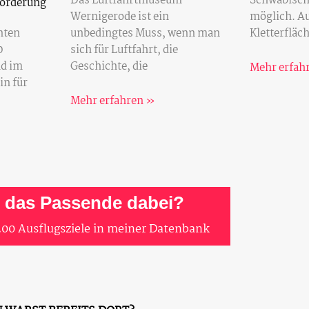
Das Luftfahrtmuseum
Schwäbisch
forderung
Wernigerode ist ein
möglich. A
nten
unbedingtes Muss, wenn man
Kletterfläch
0
sich für Luftfahrt, die
nd im
Geschichte, die
Mehr erfah
in für
Mehr erfahren »
t das Passende dabei?
200 Ausflugsziele in meiner Datenbank