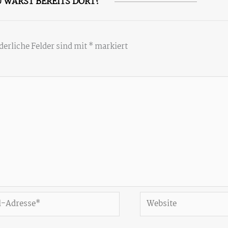
 WARST BEREITS DORT?
derliche Felder sind mit
*
markiert
Website
*