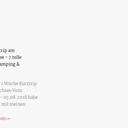
trip am
 – 7 tolle
Camping &
 1 Woche Kurztrip
chsee Vom
– 05.08.2018 habe
n mit meinen
ren »