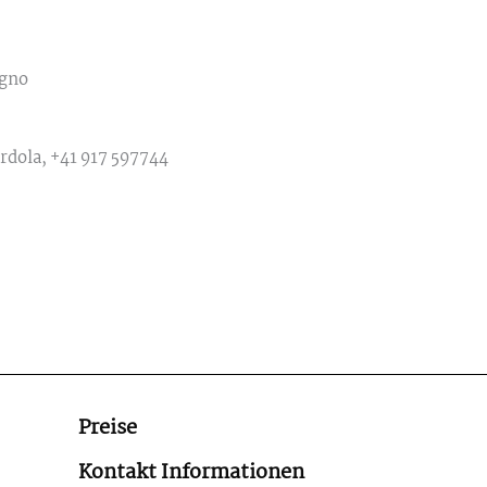
ogno
ordola, +41 917 597744
Preise
Kontakt Informationen