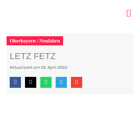
Zum
Inhalt
springen
ELTERN 
INDOOR PA
TIPPS MIT KIDS
Oberbayern / Neufahrn
LETZ FETZ
Aktualisiert am
05. April 2022