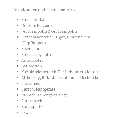
Attraktionen im Indoor-Spielplatz
Klettervulkan
Delphin Parcours
5er Trampolin & 6er Trampolin
Piratenabenteuer, Tiger, Piratenbucht
(Hüpfburgen)
Eisenbahn
Kletterlabyrinth
Autoscooter
Ball werfen
Kleinkinderbereich (Für Kids unter 3 Jahre)
Airhockey, Billard, Tischtennis, Tischkicker
Slacklines
Versch. Fahrgeräte.
18-Loch Hallengolfanlage
Parkschach
Bocciaplatz
usw.