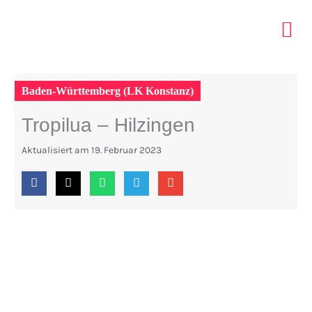
Zum
Inhalt
springen
ELTERN 
INDOOR PA
TIPPS MIT KIDS
Baden-Württemberg (LK Konstanz)
Tropilua – Hilzingen
Aktualisiert am
19. Februar 2023