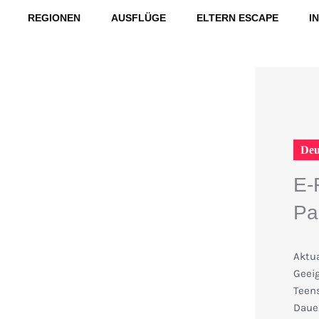
REGIONEN
AUSFLÜGE
ELTERN ESCAPE
I
Deu
E-
Pa
Aktua
Geei
Teen
Dauer