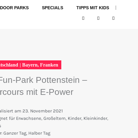
|
NDOOR PARKS
SPECIALS
TIPPS MIT KIDS
F
I
Y
a
n
o
c
s
u
e
t
t
b
a
u
o
g
b
o
r
e
k
a
m
tschland
|
Bayern
,
Franken
Fun-Park Pottenstein –
rcours mit E-Power
lisiert am
23. November 2021
gnet für
Erwachsene
,
Großeltern
,
Kinder
,
Kleinkinder
,
s
:
Ganzer Tag
,
Halber Tag