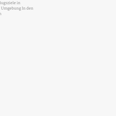
lugsziele in
& Umgebung In den
n