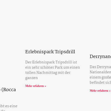
Erlebnispark Tripsdrill
Derrynan
Der Erlebnispark Tripsdrill ist
Das Derryna
ein sehr schöner Park um einen
Nationalden
tollen Nachmittag mit der
einem große
ganzen
befindet sic
Mehr erfahren »
 (Rocca
Mehr erfahren »
bt es eine