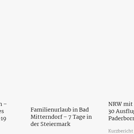
n –
NRW mit 
Familienurlaub in Bad
es
30 Ausflu
Mitterndorf – 7 Tage in
19
Paderbor
der Steiermark
Kurzbericht