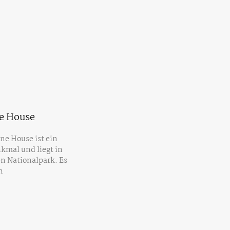
e House
ne House ist ein
kmal und liegt in
n Nationalpark. Es
h