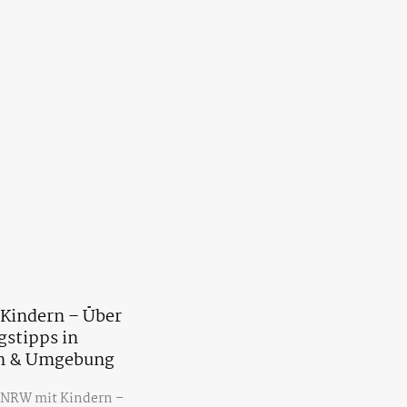
Kindern – Über
gstipps in
n & Umgebung
 NRW mit Kindern –