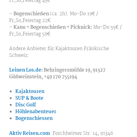
Fr,So,Feiertag 45€
–
Bogenschießen
(ca. 2h): Mo-Do 19€ /
Fr,So,Feiertag 22€
–
Kanu + Bogenschießen + Picknick:
Mo-Do 55€ /
Fr,So,Feiertag 59€
Andere Anbieter für Kajaktouren Fränkische
Schweiz:
Leinen Los.de
: Behringersmühle 19, 91327
Gößweinstein, +49 170 755194
Kajaktouren
SUP & Boote
Disc Golf
Höhlenabenteuer
Bogenschiessen
Aktiv Reisen.com
: Forchheimer Str. 14, 91346