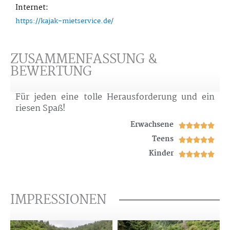
Internet:
https://kajak-mietservice.de/
ZUSAMMENFASSUNG &
BEWERTUNG
Für jeden eine tolle Herausforderung und ein
riesen Spaß!
Erwachsene
Bewe





mit
Teens
Bewe





5
mit
Kinder
Bewe





von
5
mit
5
von
5
5
von
IMPRESSIONEN
5