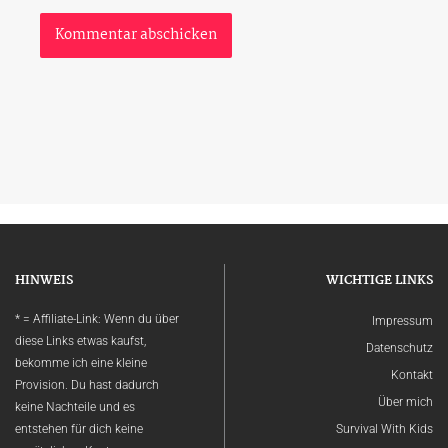
HINWEIS
WICHTIGE LINKS
* = Affiliate-Link: Wenn du über
Impressum
diese Links etwas kaufst,
Datenschutz
bekomme ich eine kleine
Kontakt
Provision. Du hast dadurch
Über mich
keine Nachteile und es
entstehen für dich keine
Survival With Kids