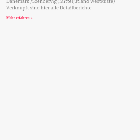
Dänemark /Soendervig (Mitteljütland Westküste)
Verknüpft sind hier alle Detailberichte
Mehr erfahren »