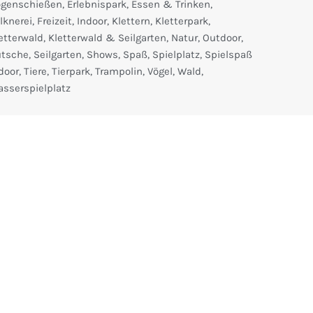
m
ogenschießen
,
Erlebnispark
,
Essen & Trinken
,
lknerei
,
Freizeit
,
Indoor
,
Klettern
,
Kletterpark
,
etterwald
,
Kletterwald & Seilgarten
,
Natur
,
Outdoor
,
utsche
,
Seilgarten
,
Shows
,
Spaß
,
Spielplatz
,
Spielspaß
door
,
Tiere
,
Tierpark
,
Trampolin
,
Vögel
,
Wald
,
sserspielplatz