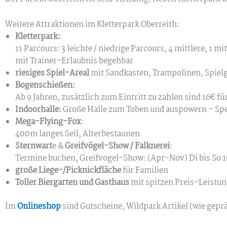
Weitere Attraktionen im Kletterpark Oberreith:
Kletterpark:
11 Parcours: 3 leichte / niedrige Parcours, 4 mittlere, 1 
mit Trainer-Erlaubnis begehbar
riesiges Spiel-Areal
mit Sandkasten, Trampolinen, Spielg
Bogenschießen:
Ab 9 Jahren, zusätzlich zum Eintritt zu zahlen sind 16€ fü
Indoorhalle:
Große Halle zum Toben und auspowern – Spe
Mega-Flying-Fox
:
400m langes Seil, Alterbestaunen
Sternwart
e &
Greifvögel-Show / Falknerei
:
Termine buchen, Greifvogel-Show: (Apr-Nov) Di bis So 10.
große Liege-/Picknickfläche
für Familien
Toller Biergarten und Gasthaus
mit spitzen Preis-Leistun
Im
Onlineshop
sind Gutscheine, Wildpark Artikel (wie gepr