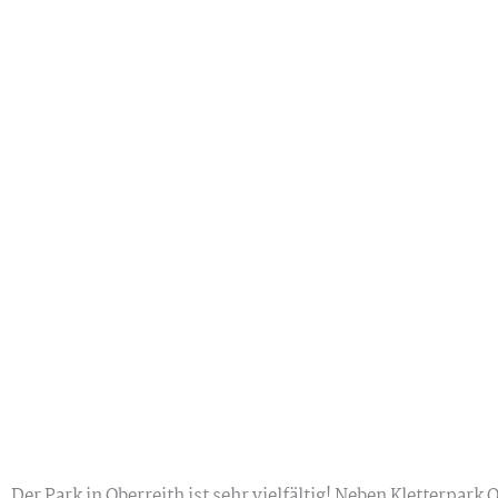
Der Park in Oberreith ist sehr vielfältig! Neben Kletterpark