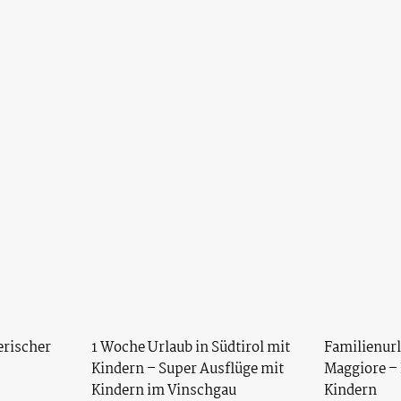
erischer
1 Woche Urlaub in Südtirol mit
Familienur
Kindern – Super Ausflüge mit
Maggiore –
Kindern im Vinschgau
Kindern