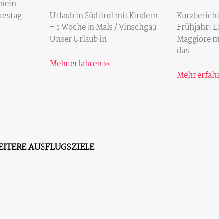
 mein
restag
Urlaub in Südtirol mit Kindern
Kurzberich
– 1 Woche in Mals / Vinschgau
Frühjahr: L
Unser Urlaub in
Maggiore mi
das
Mehr erfahren »
Mehr erfah
EITERE AUSFLUGSZIELE