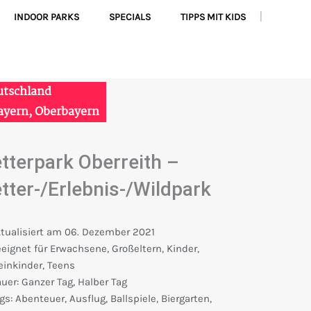
INDOOR PARKS
SPECIALS
TIPPS MIT KIDS
|
F
I
Y
a
n
o
utschland
c
s
u
ayern
,
Oberbayern
e
t
t
etterpark Oberreith –
b
a
u
etter-/Erlebnis-/Wildpark
o
g
b
o
r
e
tualisiert am
06. Dezember 2021
eignet für
Erwachsene
,
Großeltern
,
Kinder
,
k
a
einkinder
,
Teens
uer:
Ganzer Tag
,
Halber Tag
gs:
Abenteuer
,
Ausflug
,
Ballspiele
,
Biergarten
,