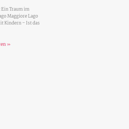
t Ein Traum im
ago Maggiore Lago
t Kindern – Ist das
ren »