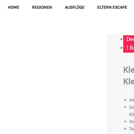
HOME
REGIONEN
AUSFLÜGE
ELTERN ESCAPE
De
|
B
Kl
Kl
Ak
Ge
Kl
Da
Ta