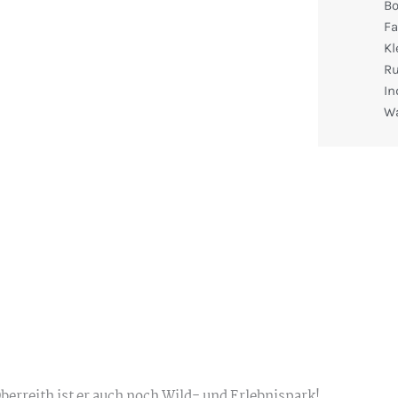
B
Fa
Kl
R
In
Wa
 Oberreith ist er auch noch Wild- und Erlebnispark!