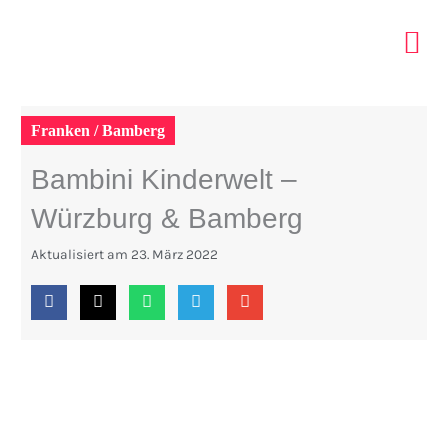
Zum
Inhalt
springen
ELTERN 
INDOOR PA
TIPPS MIT KIDS
Franken / Bamberg
Bambini Kinderwelt –
Würzburg & Bamberg
Aktualisiert am
23. März 2022