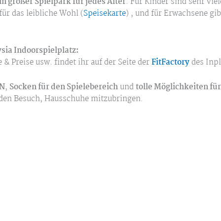
in großer Spielpark für jedes Alter
. Für Kinder sind sehr vie
für das leibliche Wohl (
Speisekarte
) , und für Erwachsene g
sia Indoorspielplatz:
 & Preise usw. findet ihr auf der Seite der
FitFactory
des Inpl
N
,
Socken für den Spielebereich
und
tolle Möglichkeiten fü
 den Besuch, Hausschuhe mitzubringen.