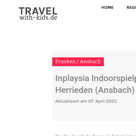
Zum
HOME
REG
Inhalt
springen
Franken / Ansbach
Inplaysia Indoorspiel
Herrieden (Ansbach)
Aktualisiert am
07. April 2022