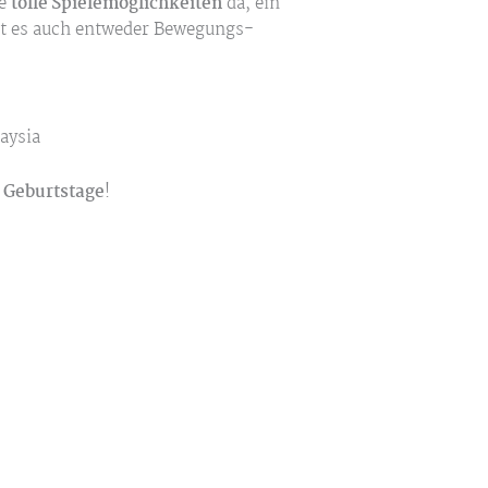
le
tolle Spielemöglichkeiten
da, ein
ibt es auch entweder Bewegungs-
aysia
r Geburtstage
!