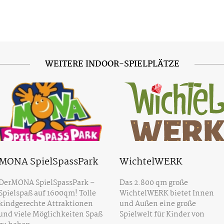
WEITERE INDOOR-SPIELPLÄTZE
MONA SpielSpassPark
WichtelWERK
DerMONA SpielSpassPark –
Das 2.800 qm große
Spielspaß auf 1600qm! Tolle
WichtelWERK bietet Innen
kindgerechte Attraktionen
und Außen eine große
und viele Möglichkeiten Spaß
Spielwelt für Kinder von