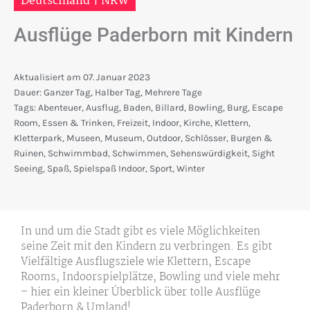
Deutschland
|
NRW
Ausflüge Paderborn mit Kindern
Aktualisiert am
07. Januar 2023
Dauer:
Ganzer Tag
,
Halber Tag
,
Mehrere Tage
Tags:
Abenteuer
,
Ausflug
,
Baden
,
Billard
,
Bowling
,
Burg
,
Escape
Room
,
Essen & Trinken
,
Freizeit
,
Indoor
,
Kirche
,
Klettern
,
Kletterpark
,
Museen
,
Museum
,
Outdoor
,
Schlösser, Burgen &
Ruinen
,
Schwimmbad
,
Schwimmen
,
Sehenswürdigkeit
,
Sight
Seeing
,
Spaß
,
Spielspaß Indoor
,
Sport
,
Winter
In und um die Stadt gibt es viele Möglichkeiten
seine Zeit mit den Kindern zu verbringen. Es gibt
Vielfältige Ausflugsziele wie Klettern, Escape
Rooms, Indoorspielplätze, Bowling und viele mehr
– hier ein kleiner Überblick über tolle Ausflüge
Paderborn & Umland!