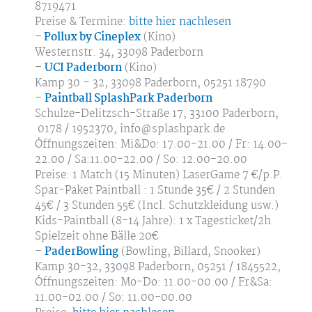
8719471
Preise & Termine:
bitte hier nachlesen
–
Pollux by Cineplex
(Kino)
Westernstr. 34, 33098 Paderborn
–
UCI Paderborn
(Kino)
Kamp 30 – 32, 33098 Paderborn, 05251 18790
–
Paintball SplashPark Paderborn
Schulze-Delitzsch-Straße 17, 33100 Paderborn,
0178 / 1952370, info@splashpark.de
Öffnungszeiten: Mi&Do: 17.00-21.00 / Fr: 14.00-
22.00 / Sa:11.00-22.00 / So: 12.00-20.00
Preise: 1 Match (15 Minuten) LaserGame 7 €/p.P.
Spar-Paket Paintball : 1 Stunde 35€ / 2 Stunden
45€ / 3 Stunden 55€ (Incl. Schutzkleidung usw.)
Kids-Paintball (8-14 Jahre): 1 x Tagesticket/2h
Spielzeit ohne Bälle 20€
–
PaderBowling
(Bowling, Billard, Snooker)
Kamp 30-32, 33098 Paderborn, 05251 / 1845522,
Öffnungszeiten: Mo-Do: 11.00-00.00 / Fr&Sa:
11.00-02.00 / So: 11.00-00.00