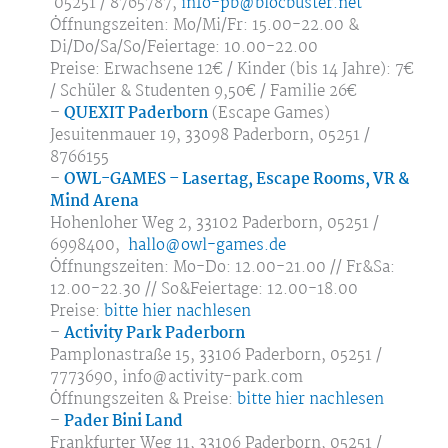
05251 / 8765787,
info-pb@blocbuster.net
Öffnungszeiten: Mo/Mi/Fr: 15.00-22.00 &
Di/Do/Sa/So/Feiertage: 10.00-22.00
Preise: Erwachsene 12€ / Kinder (bis 14 Jahre): 7€
/ Schüler & Studenten 9,50€ / Familie 26€
–
QUEXIT Paderborn
(Escape Games)
Jesuitenmauer 19, 33098 Paderborn, 05251 /
8766155
–
OWL-GAMES – Lasertag, Escape Rooms, VR &
Mind Arena
Hohenloher Weg 2, 33102 Paderborn, 05251 /
6998400,
hallo@owl-games.de
Öffnungszeiten: Mo-Do: 12.00-21.00 // Fr&Sa:
12.00-22.30 // So&Feiertage: 12.00-18.00
Preise:
bitte hier nachlesen
–
Activity Park Paderborn
Pamplonastraße 15, 33106 Paderborn, 05251 /
7773690, info@activity-park.com
Öffnungszeiten & Preise:
bitte hier nachlesen
–
Pader Bini Land
Frankfurter Weg 11, 33106 Paderborn, 05251 /