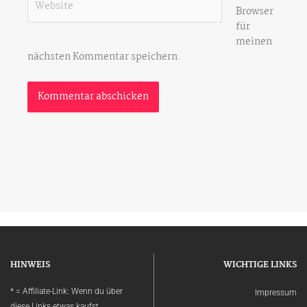
Browser
für
meinen
nächsten Kommentar speichern.
HINWEIS
WICHTIGE LINKS
* = Affiliate-Link: Wenn du über
Impressum
diese Links etwas kaufst,