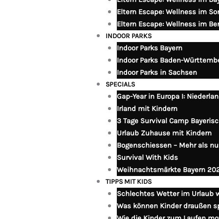
Eltern Escape: Wellness im S
Eltern Escape: Wellness im B
INDOOR PARKS
Indoor Parks Bayern
Indoor Parks Baden-Württemb
Indoor Parks in Sachsen
SPECIALS
Gap-Year in Europa I: Niederlan
Irland mit Kindern
3 Tage Survival Camp Bayeris
Urlaub Zuhause mit Kindern
Bogenschiessen – Mehr als nur
Survival With Kids
Weihnachtsmärkte Bayern 20
TIPPS MIT KIDS
Schlechtes Wetter im Urlaub 
Was können Kinder draußen sp
Wie die Kinder zum Laufen mo