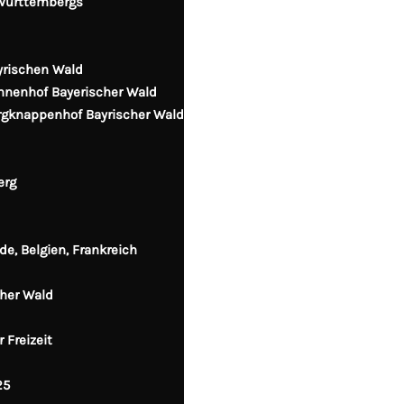
Württembergs
yrischen Wald
onnenhof Bayerischer Wald
ergknappenhof Bayrischer Wald
erg
de, Belgien, Frankreich
cher Wald
 Freizeit
25