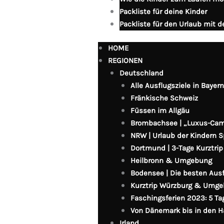
Packliste für deine Kinder
Packliste für den Urlaub mit 
HOME
REGIONEN
Deutschland
Alle Ausflugsziele in Bayer
Fränkische Schweiz
Füssen im Allgäu
Brombachsee | „Luxus-Ca
NRW | Urlaub der Kindern 
Dortmund | 3-Tage Kurztrip
Heilbronn & Umgebung
Bodensee | Die besten Ausf
Kurztrip Würzburg & Umg
Faschingsferien 2023: 5 Ta
Von Dänemark bis in den 
Irland