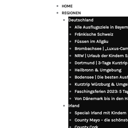
HOME
REGIONEN
Deutschland
Alle Ausflugsziele in Bayer
Fränkische Schweiz
Füssen im Allgäu
Brombachsee | „Luxus-Ca
NRW | Urlaub der Kindern 
Dortmund | 3-Tage Kurztrip
Heilbronn & Umgebung
Bodensee | Die besten Ausf
Kurztrip Würzburg & Umg
Faschingsferien 2023: 5 Ta
Von Dänemark bis in den 
Irland
Special: Irland mit Kindern
County Mayo – die schönst
County Cork