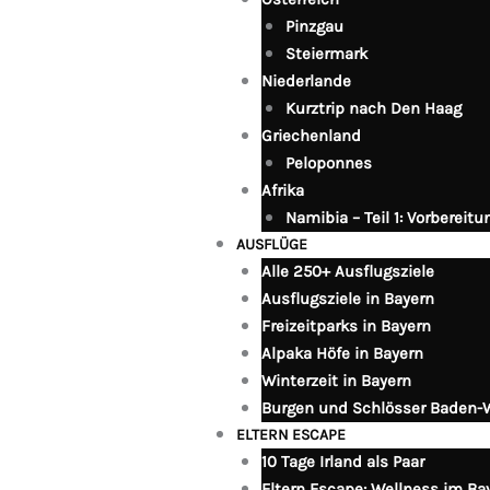
Pinzgau
Steiermark
Niederlande
Kurztrip nach Den Haag
Griechenland
Peloponnes
Afrika
Namibia – Teil 1: Vorbereit
AUSFLÜGE
Alle 250+ Ausflugsziele
Ausflugsziele in Bayern
Freizeitparks in Bayern
Alpaka Höfe in Bayern
Winterzeit in Bayern
Burgen und Schlösser Baden-
ELTERN ESCAPE
10 Tage Irland als Paar
Eltern Escape: Wellness im Ba