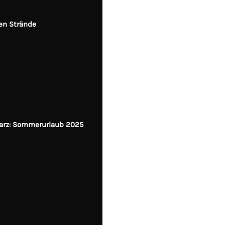
m
en Strände
Harz: Sommerurlaub 2025