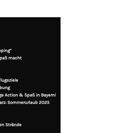
n
mping“
Spaß macht
lugsziele
ebung
ge Action & Spaß in Bayern!
Harz: Sommerurlaub 2025
en Strände