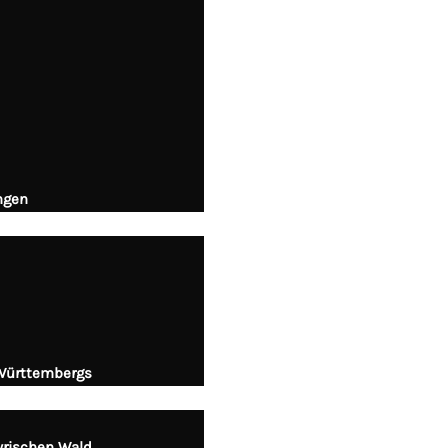
ungen
Württembergs
yrischen Wald