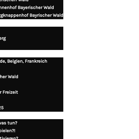
onnenhof Bayerischer Wald
ergknappenhof Bayrischer Wald
erg
de, Belgien, Frankreich
cher Wald
 Freizeit
25
was tun?
ielen?!
tivieren?