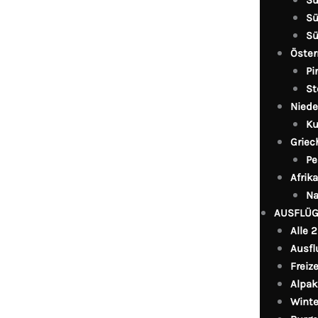
Sü
Sü
Öster
Pi
St
Niede
Ku
Griec
Pe
Afrika
Na
AUSFLÜ
Alle 
Ausfl
Freiz
Alpak
Winte