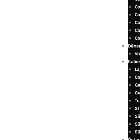
Co
Co
Co
Co
Co
Däne
Vo
Italie
La
Co
Ga
Ga
To
St
Sü
Sü
Sü
Öster