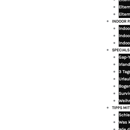
Elter
Elter
INDOOR 
Indoo
Indoo
Indoo
SPECIALS
Gap-Y
Irlan
3 Tag
Urlau
Bogen
Survi
Weih
TIPPS MIT
Schle
Was k
Wie d