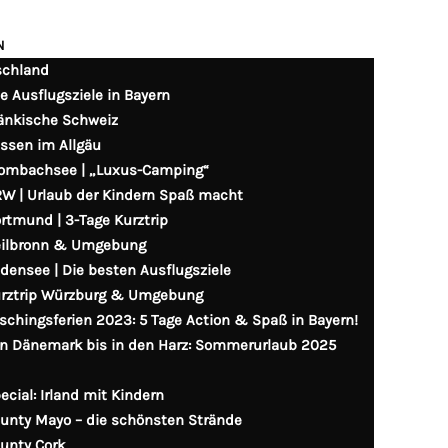
N
schland
le Ausflugsziele in Bayern
änkische Schweiz
ssen im Allgäu
ombachsee | „Luxus-Camping“
W | Urlaub der Kindern Spaß macht
rtmund | 3-Tage Kurztrip
ilbronn & Umgebung
densee | Die besten Ausflugsziele
rztrip Würzburg & Umgebung
schingsferien 2023: 5 Tage Action & Spaß in Bayern!
n Dänemark bis in den Harz: Sommerurlaub 2025
ecial: Irland mit Kindern
unty Mayo – die schönsten Strände
unty Cork