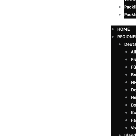
Packl
Packl
HOME
REGIONE
Deut
Al
Fr
Fü
Br
NR
Do
He
Bo
Ku
Fa
Vo
Irland