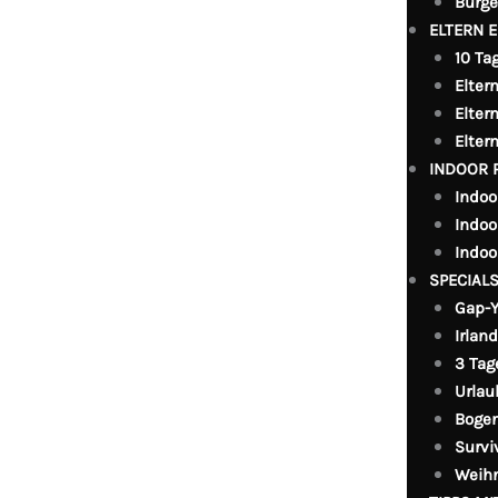
Burge
ELTERN 
10 Tag
Elter
Elter
Elter
INDOOR 
Indoo
Indoo
Indoo
SPECIAL
Gap-Y
Irlan
3 Tag
Urlau
Bogen
Survi
Weih