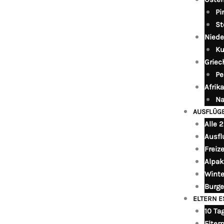
Pi
St
Niede
Ku
Griec
Pe
Afrika
Na
AUSFLÜG
Alle 
Ausfl
Freiz
Alpak
Winte
Burge
ELTERN 
10 Tag
Elter