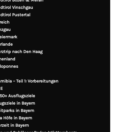
dtirol Vinschgau
dtirol Pustertal
reich
nzgau
eiermark
rlande
rztrip nach Den Haag
henland
loponnes
mibia – Teil 1: Vorbereitungen
GE
250+ Ausflugsziele
ugsziele in Bayern
eitparks in Bayern
a Höfe in Bayern
rzeit in Bayern