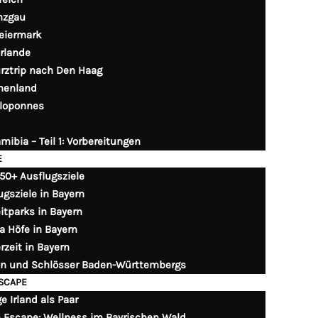
nzgau
eiermark
rlande
rztrip nach Den Haag
henland
loponnes
mibia – Teil 1: Vorbereitungen
E
250+ Ausflugsziele
ugsziele in Bayern
eitparks in Bayern
a Höfe in Bayern
rzeit in Bayern
n und Schlösser Baden-Württembergs
ESCAPE
e Irland als Paar
n Escape: Wellness im Bayrischen Wald