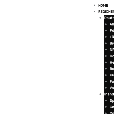
HOME
REGIONE
Deut
Al
Fr
Fü
Br
NR
Do
He
Bo
Ku
Fa
Vo
Irland
Sp
Co
Co