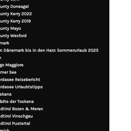
unty Doneagal
unty Kerry 2022
unty Kerry 2019
unty Mayo
unty Wexford
mark
n Dänemark bis in den Harz: Sommerurlaub 2025
n
go Maggiore
mer See
rdasee Reisebericht
rdasee Urlaubtstipps
skana
ädte der Toskana
dtirol Bozen & Meran
dtirol Vinschgau
dtirol Pustertal
reich