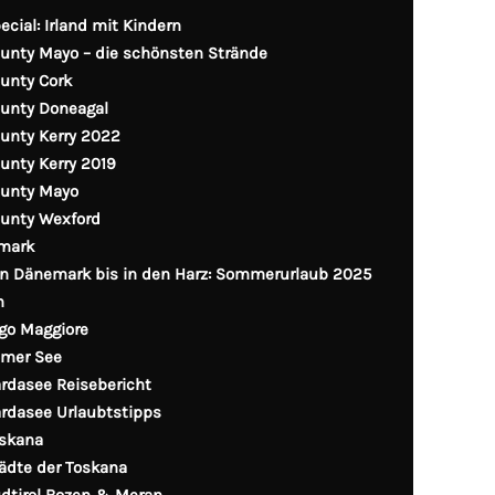
ecial: Irland mit Kindern
unty Mayo – die schönsten Strände
unty Cork
unty Doneagal
unty Kerry 2022
unty Kerry 2019
unty Mayo
unty Wexford
mark
n Dänemark bis in den Harz: Sommerurlaub 2025
n
go Maggiore
mer See
rdasee Reisebericht
rdasee Urlaubtstipps
skana
ädte der Toskana
dtirol Bozen & Meran