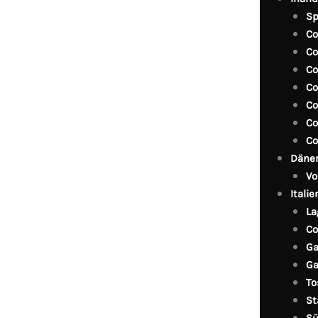
Sp
Co
Co
Co
Co
Co
Co
Co
Däne
Vo
Italie
La
Co
Ga
Ga
To
St
Sü