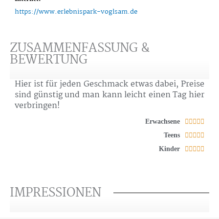
https://www.erlebnispark-voglsam.de
ZUSAMMENFASSUNG &
BEWERTUNG
Hier ist für jeden Geschmack etwas dabei, Preise
sind günstig und man kann leicht einen Tag hier
verbringen!
Bewe
Erwachsene





mit
Bewe
Teens





5
mit
Bewe
Kinder





von
5
mit
5
von
5
5
von
IMPRESSIONEN
5