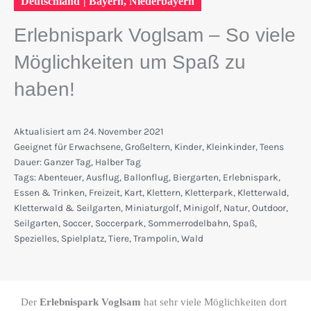
Deutschland
|
Bayern
,
Niederbayern
Erlebnispark Voglsam – So viele
Möglichkeiten um Spaß zu
haben!
Aktualisiert am
24. November 2021
Geeignet für
Erwachsene
,
Großeltern
,
Kinder
,
Kleinkinder
,
Teens
Dauer:
Ganzer Tag
,
Halber Tag
Tags:
Abenteuer
,
Ausflug
,
Ballonflug
,
Biergarten
,
Erlebnispark
,
Essen & Trinken
,
Freizeit
,
Kart
,
Klettern
,
Kletterpark
,
Kletterwald
,
Kletterwald & Seilgarten
,
Miniaturgolf
,
Minigolf
,
Natur
,
Outdoor
,
Seilgarten
,
Soccer
,
Soccerpark
,
Sommerrodelbahn
,
Spaß
,
Spezielles
,
Spielplatz
,
Tiere
,
Trampolin
,
Wald
Der
Erlebnispark Voglsam
hat sehr viele Möglichkeiten dort