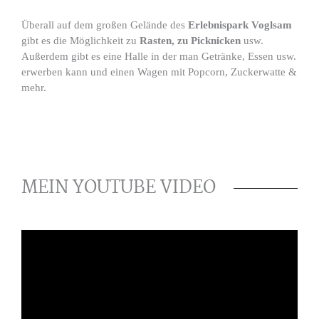
Überall auf dem großen Gelände des
Erlebnispark Voglsam
gibt es die Möglichkeit zu
Rasten, zu Picknicken
usw.
Außerdem gibt es eine Halle in der man Getränke, Essen usw.
erwerben kann und einen Wagen mit Popcorn, Zuckerwatte &
mehr.
MEIN YOUTUBE VIDEO