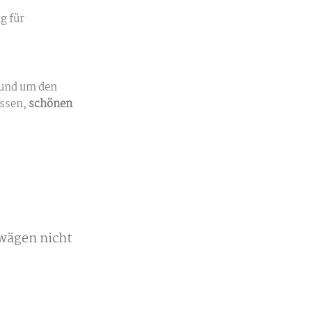
g für
und um den
essen,
schönen
rwägen nicht