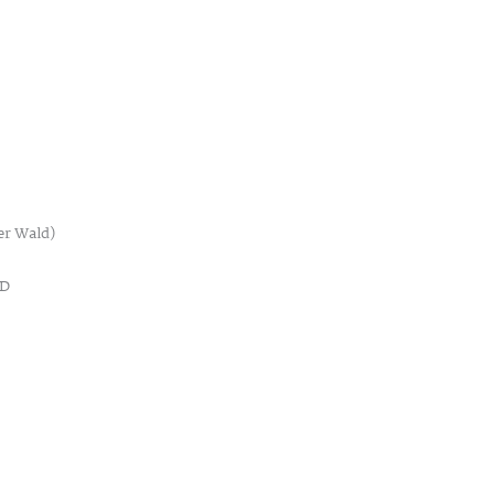
er Wald)
RD