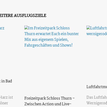
EITERE AUSFLUGSZIELE
 in Bad
Luftfahrtm
Das Luftfa
arz ist
Freizeitpark Schloss Thurn –
Wernigerode
höner
Zwischen Action und Live-