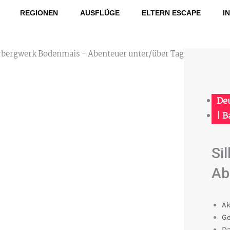
REGIONEN
AUSFLÜGE
ELTERN ESCAPE
I
De
|
B
Si
Ab
Ak
Ge
Da