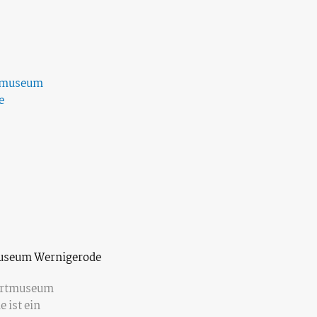
useum Wernigerode
hrtmuseum
 ist ein