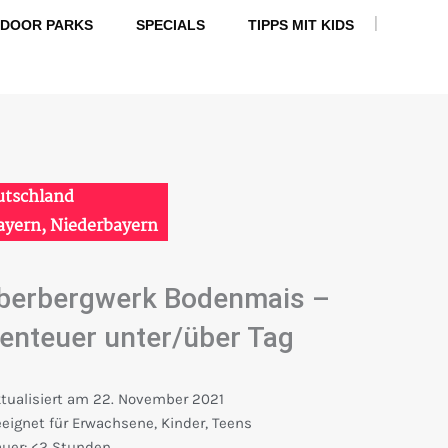
|
NDOOR PARKS
SPECIALS
TIPPS MIT KIDS
F
I
Y
a
n
o
c
s
u
e
t
t
b
a
u
o
g
b
o
r
e
k
a
m
utschland
ayern
,
Niederbayern
lberbergwerk Bodenmais –
enteuer unter/über Tag
tualisiert am
22. November 2021
eignet für
Erwachsene
,
Kinder
,
Teens
uer:
<2 Stunden