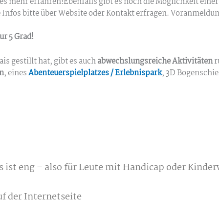
es mehr erfahren!Ebenfalls gibt es noch die Möglichkeit einer
e Infos bitte über Website oder Kontakt erfragen. Voranmeldun
r 5 Grad!
gestillt hat, gibt es auch
abwechslungsreiche Aktivitäten
r
n
, eines
Abenteuerspielplatzes / Erlebnispark
, 3D Bogenschi
 ist eng – also für Leute mit Handicap oder Kinde
f der Internetseite