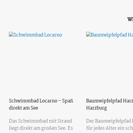
W
Schwimmbad Locarno – Spaß
Baumwipfelpfad Harz
direkt am See
Harzburg
Das Schwimmbad mit Strand
Der Baumwipfelpfad H
liegt direkt am großen See. Es
für jedes Alter ein sc