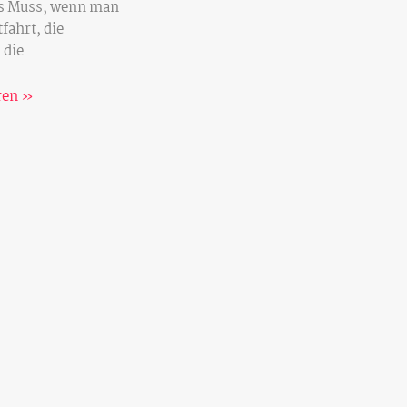
s Muss, wenn man
tfahrt, die
 die
ren »